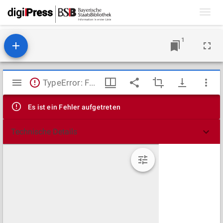
Toggl
navig
1
Mirador
TypeError: Failed to fetch
Viewer
Es ist ein Fehler aufgetreten
Technische Details