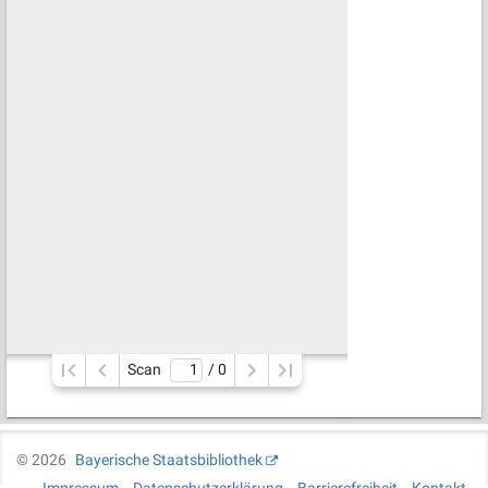
Scan
/ 
0
©
2026
Bayerische Staatsbibliothek
Impressum
Datenschutzerklärung
Barrierefreiheit
Kontakt