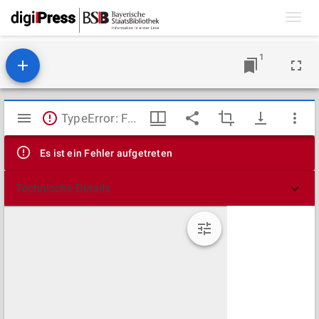
Toggl
navig
1
Mirador
TypeError: Failed to fetch
Viewer
Es ist ein Fehler aufgetreten
Technische Details