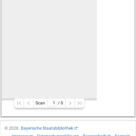
Scan
/ 
0
©
2026
Bayerische Staatsbibliothek
Impressum
Datenschutzerklärung
Barrierefreiheit
Kontakt