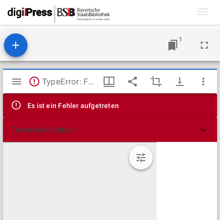
Toggl
navig
1
Mirador
TypeError: Failed to fetch
Viewer
Es ist ein Fehler aufgetreten
Technische Details