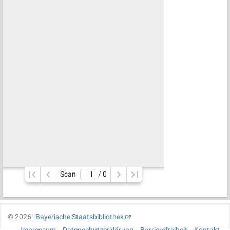
Scan
/ 
0
©
2026
Bayerische Staatsbibliothek
Impressum
Datenschutzerklärung
Barrierefreiheit
Kontakt