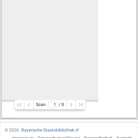
Scan
/ 
0
©
2026
Bayerische Staatsbibliothek
Impressum
Datenschutzerklärung
Barrierefreiheit
Kontakt