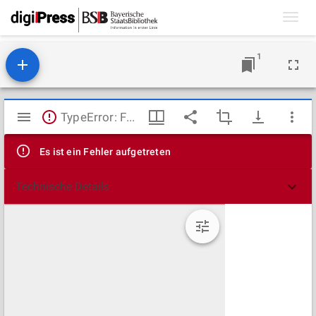
Toggl
navig
1
Mirador
TypeError: Failed to fetch
Viewer
Es ist ein Fehler aufgetreten
Technische Details