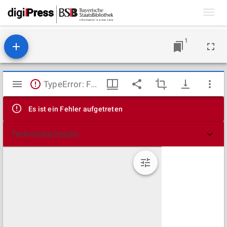
Toggl
navig
1
Mirador
TypeError: Failed to fetch
Viewer
Es ist ein Fehler aufgetreten
Technische Details