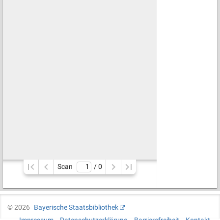
Scan
/ 
0
©
2026
Bayerische Staatsbibliothek
Impressum
Datenschutzerklärung
Barrierefreiheit
Kontakt