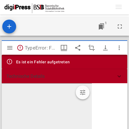
Toggl
navig
1
Mirador
TypeError: Failed to fetch
Viewer
Es ist ein Fehler aufgetreten
Technische Details