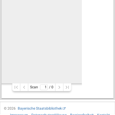
Scan
/ 
0
©
2026
Bayerische Staatsbibliothek
Impressum
Datenschutzerklärung
Barrierefreiheit
Kontakt