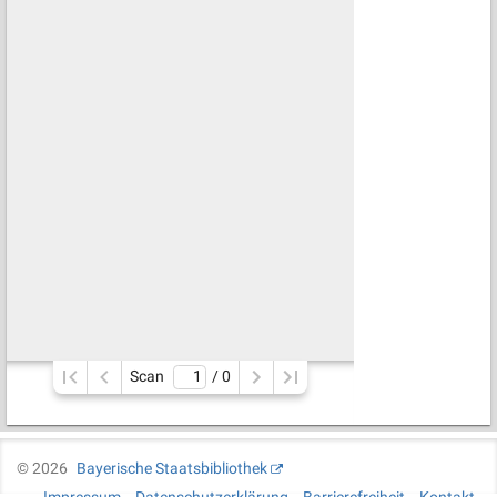
Scan
/ 
0
©
2026
Bayerische Staatsbibliothek
Impressum
Datenschutzerklärung
Barrierefreiheit
Kontakt