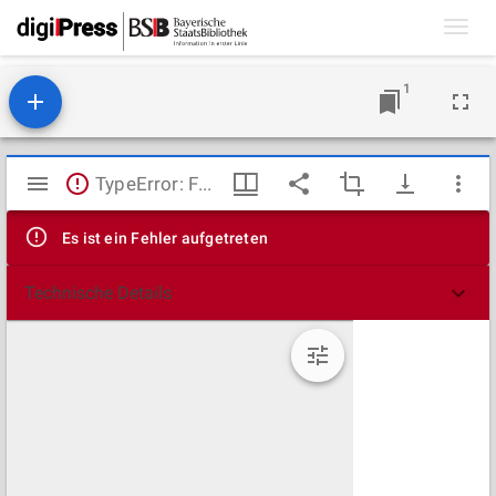
Toggl
navig
1
Mirador
TypeError: Failed to fetch
Viewer
Es ist ein Fehler aufgetreten
Technische Details