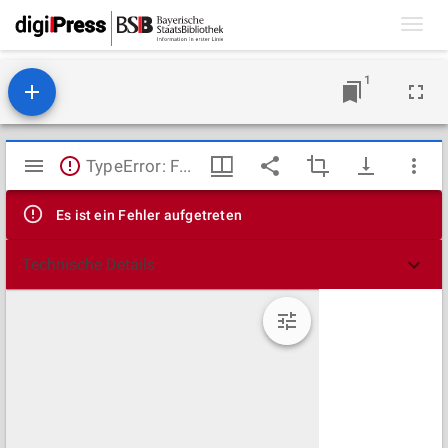
Toggl
navig
1
Mirador
TypeError: Failed to fetch
Viewer
Es ist ein Fehler aufgetreten
Technische Details