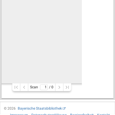
Scan
/ 
0
©
2026
Bayerische Staatsbibliothek
Impressum
Datenschutzerklärung
Barrierefreiheit
Kontakt