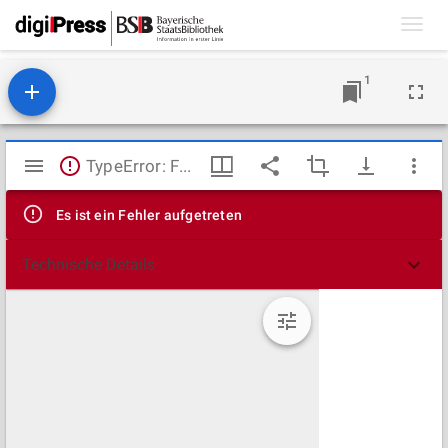
Toggl
navig
1
Mirador
TypeError: Failed to fetch
Viewer
Es ist ein Fehler aufgetreten
Technische Details