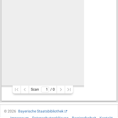
Scan
/ 
0
©
2026
Bayerische Staatsbibliothek
Impressum
Datenschutzerklärung
Barrierefreiheit
Kontakt