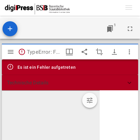
Toggl
navig
1
Mirador
TypeError: Failed to fetch
Viewer
Es ist ein Fehler aufgetreten
Technische Details