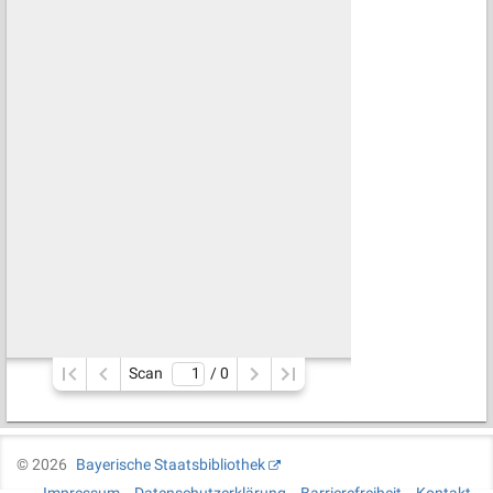
Scan
/ 
0
©
2026
Bayerische Staatsbibliothek
Impressum
Datenschutzerklärung
Barrierefreiheit
Kontakt