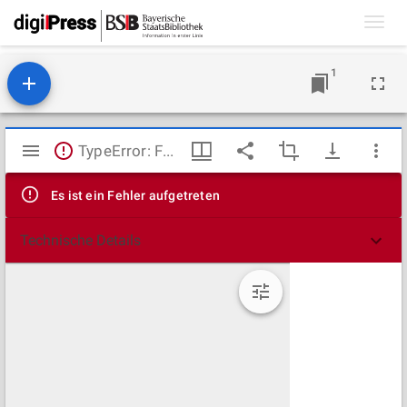
Toggl
navig
1
Mirador
TypeError: Failed to fetch
Viewer
Es ist ein Fehler aufgetreten
Technische Details