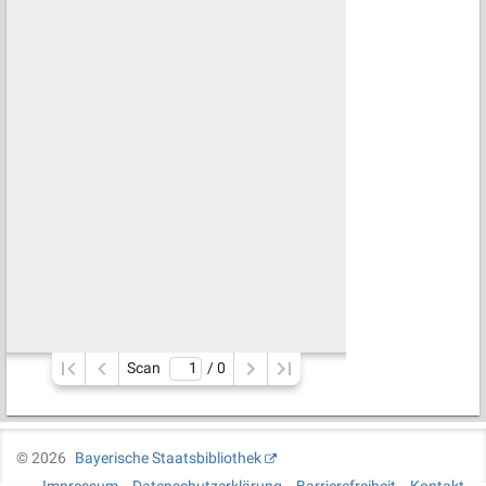
Scan
/ 
0
©
2026
Bayerische Staatsbibliothek
Impressum
Datenschutzerklärung
Barrierefreiheit
Kontakt