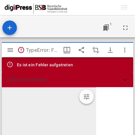
Toggl
navig
1
Mirador
TypeError: Failed to fetch
Viewer
Es ist ein Fehler aufgetreten
Technische Details