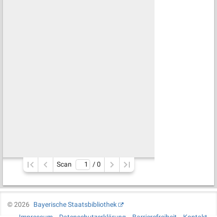
Scan
/ 
0
©
2026
Bayerische Staatsbibliothek
Impressum
Datenschutzerklärung
Barrierefreiheit
Kontakt