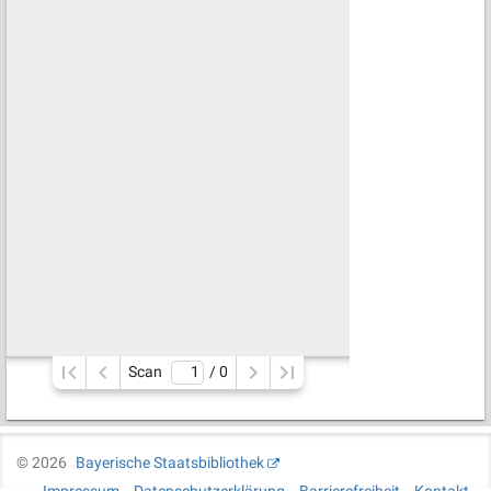
Scan
/ 
0
©
2026
Bayerische Staatsbibliothek
Impressum
Datenschutzerklärung
Barrierefreiheit
Kontakt