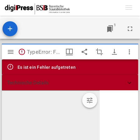
Toggl
navig
1
Mirador
TypeError: Failed to fetch
Viewer
Es ist ein Fehler aufgetreten
Technische Details