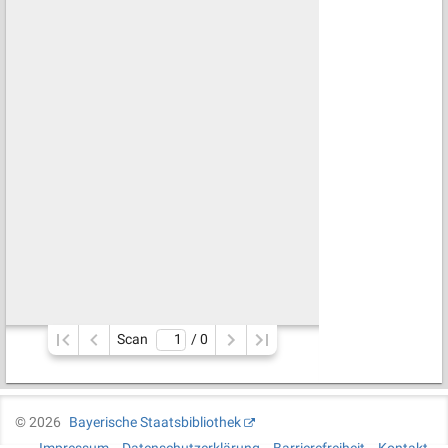
Scan
/ 
0
©
2026
Bayerische Staatsbibliothek
Impressum
Datenschutzerklärung
Barrierefreiheit
Kontakt