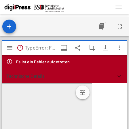
Toggl
navig
1
Mirador
TypeError: Failed to fetch
Viewer
Es ist ein Fehler aufgetreten
Technische Details