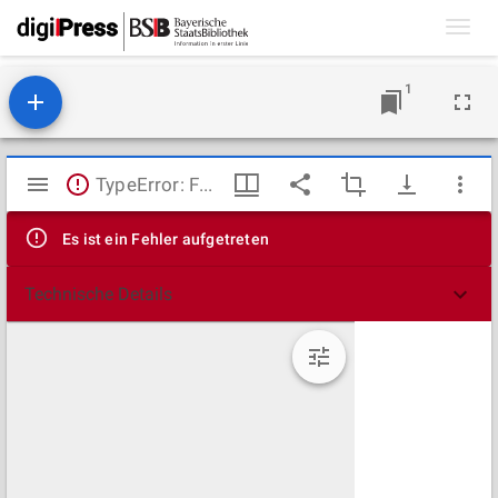
Toggl
navig
1
Mirador
TypeError: Failed to fetch
Viewer
Es ist ein Fehler aufgetreten
Technische Details