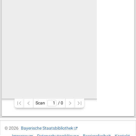
Scan
/ 
0
©
2026
Bayerische Staatsbibliothek
Impressum
Datenschutzerklärung
Barrierefreiheit
Kontakt