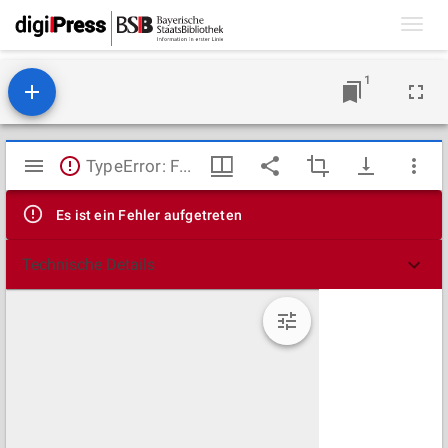
Toggl
navig
1
Mirador
TypeError: Failed to fetch
Viewer
Es ist ein Fehler aufgetreten
Technische Details