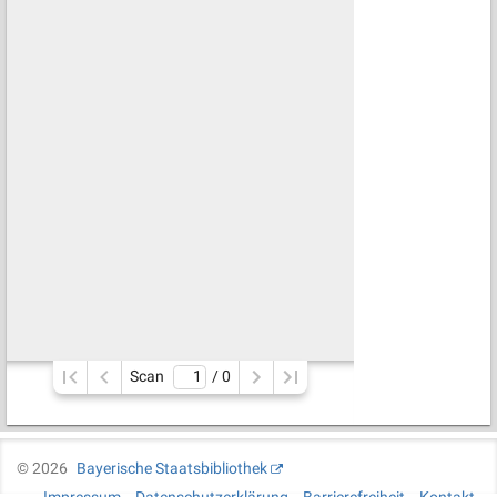
Scan
/ 
0
©
2026
Bayerische Staatsbibliothek
Impressum
Datenschutzerklärung
Barrierefreiheit
Kontakt