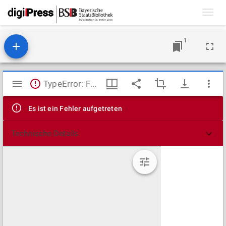
Toggl
navig
1
Mirador
TypeError: Failed to fetch
Viewer
Es ist ein Fehler aufgetreten
Technische Details