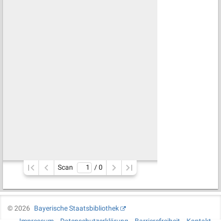
Scan
/ 
0
©
2026
Bayerische Staatsbibliothek
Impressum
Datenschutzerklärung
Barrierefreiheit
Kontakt