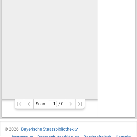
Scan
/ 
0
©
2026
Bayerische Staatsbibliothek
Impressum
Datenschutzerklärung
Barrierefreiheit
Kontakt