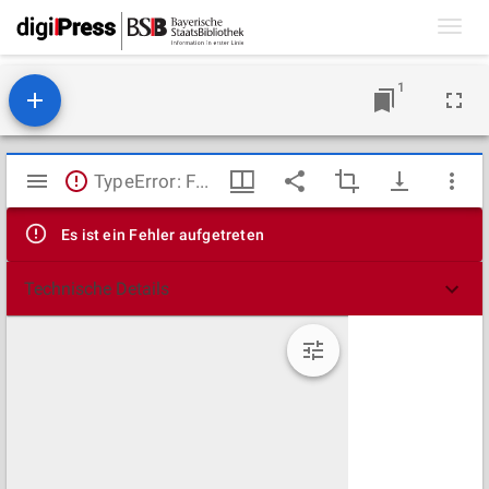
Toggl
navig
1
Mirador
TypeError: Failed to fetch
Viewer
Es ist ein Fehler aufgetreten
Technische Details