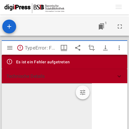
Toggl
navig
1
Mirador
TypeError: Failed to fetch
Viewer
Es ist ein Fehler aufgetreten
Technische Details