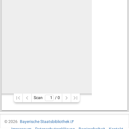
Scan
/ 
0
©
2026
Bayerische Staatsbibliothek
Impressum
Datenschutzerklärung
Barrierefreiheit
Kontakt