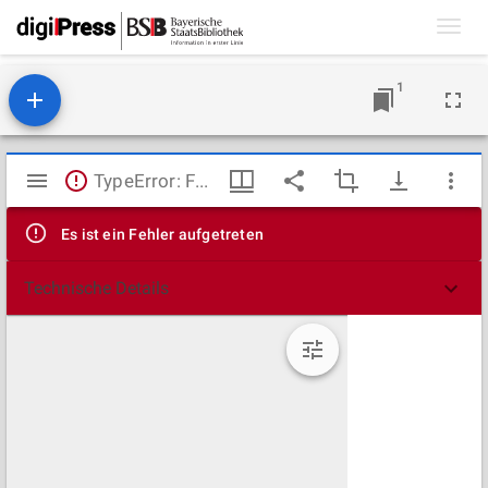
Toggl
navig
1
Mirador
TypeError: Failed to fetch
Viewer
Es ist ein Fehler aufgetreten
Technische Details