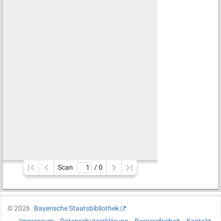
Scan
/ 
0
©
2026
Bayerische Staatsbibliothek
Impressum
Datenschutzerklärung
Barrierefreiheit
Kontakt