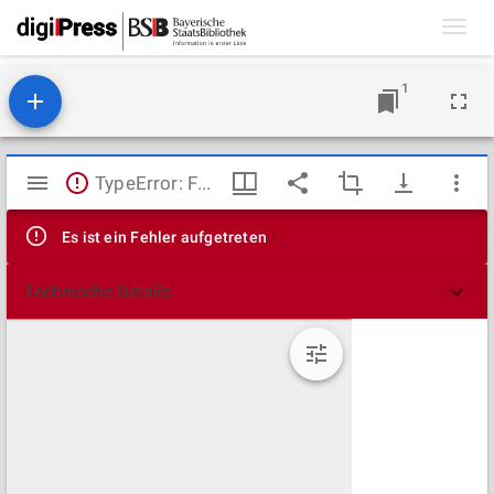
Toggl
navig
1
Mirador
TypeError: Failed to fetch
Viewer
Es ist ein Fehler aufgetreten
Technische Details