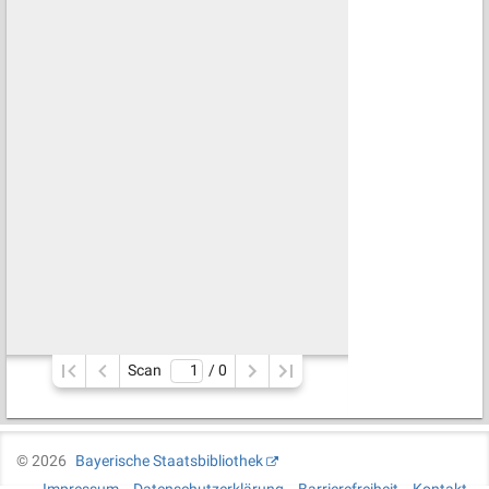
Scan
/ 
0
©
2026
Bayerische Staatsbibliothek
Impressum
Datenschutzerklärung
Barrierefreiheit
Kontakt