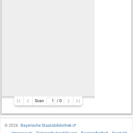
Scan
/ 
0
©
2026
Bayerische Staatsbibliothek
Impressum
Datenschutzerklärung
Barrierefreiheit
Kontakt