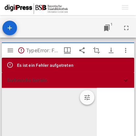
Toggl
navig
1
Mirador
TypeError: Failed to fetch
Viewer
Es ist ein Fehler aufgetreten
Technische Details