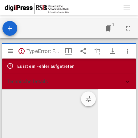
Toggl
navig
1
Mirador
TypeError: Failed to fetch
Viewer
Es ist ein Fehler aufgetreten
Technische Details