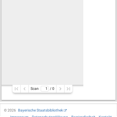
Scan
/ 
0
©
2026
Bayerische Staatsbibliothek
Impressum
Datenschutzerklärung
Barrierefreiheit
Kontakt