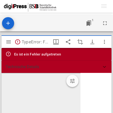
Toggl
navig
1
Mirador
TypeError: Failed to fetch
Viewer
Es ist ein Fehler aufgetreten
Technische Details