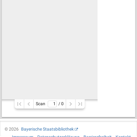
Scan
/ 
0
©
2026
Bayerische Staatsbibliothek
Impressum
Datenschutzerklärung
Barrierefreiheit
Kontakt