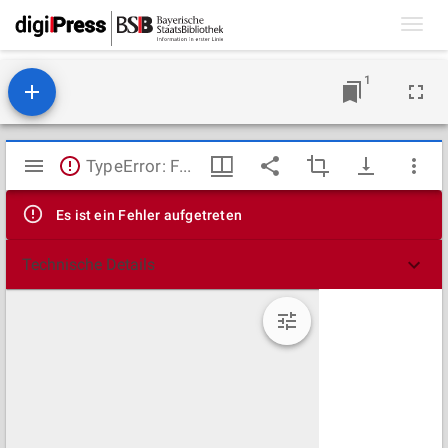
Toggl
navig
1
Mirador
TypeError: Failed to fetch
Viewer
Es ist ein Fehler aufgetreten
Technische Details