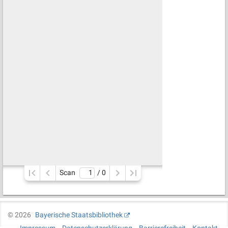
Scan
/ 
0
©
2026
Bayerische Staatsbibliothek
Impressum
Datenschutzerklärung
Barrierefreiheit
Kontakt