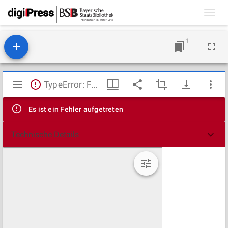
Toggl
navig
1
Mirador
TypeError: Failed to fetch
Viewer
Es ist ein Fehler aufgetreten
Technische Details