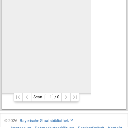
Scan
/ 
0
©
2026
Bayerische Staatsbibliothek
Impressum
Datenschutzerklärung
Barrierefreiheit
Kontakt