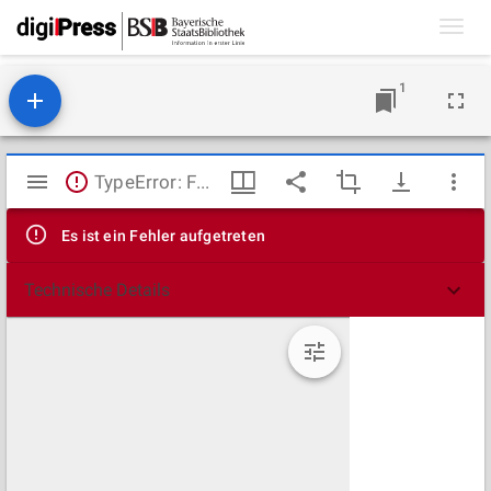
Toggl
navig
1
Mirador
TypeError: Failed to fetch
Viewer
Es ist ein Fehler aufgetreten
Technische Details