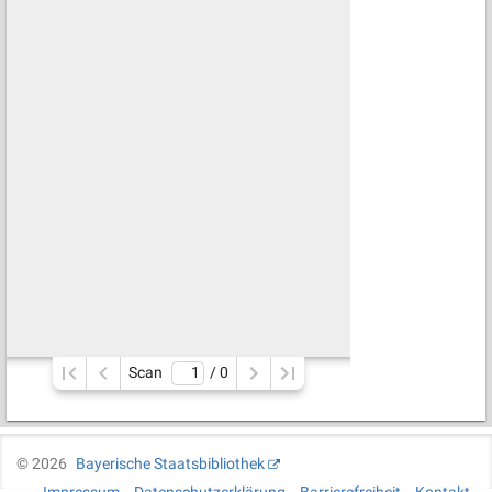
Scan
/ 
0
©
2026
Bayerische Staatsbibliothek
Impressum
Datenschutzerklärung
Barrierefreiheit
Kontakt