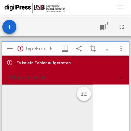
Toggl
navig
1
Mirador
TypeError: Failed to fetch
Viewer
Es ist ein Fehler aufgetreten
Technische Details