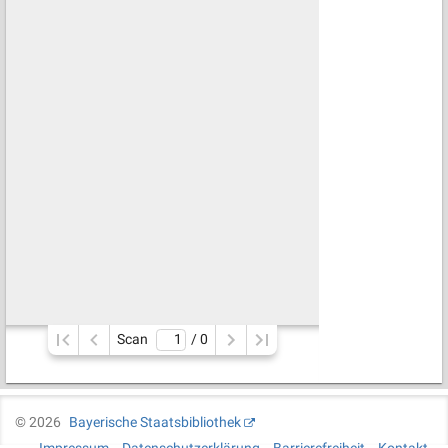
Scan
/ 
0
©
2026
Bayerische Staatsbibliothek
Impressum
Datenschutzerklärung
Barrierefreiheit
Kontakt