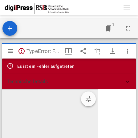
Toggl
navig
1
Mirador
TypeError: Failed to fetch
Viewer
Es ist ein Fehler aufgetreten
Technische Details