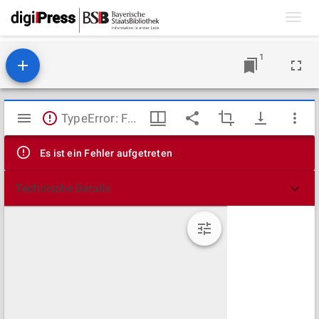
Toggl
navig
1
Mirador
TypeError: Failed to fetch
Viewer
Es ist ein Fehler aufgetreten
Technische Details