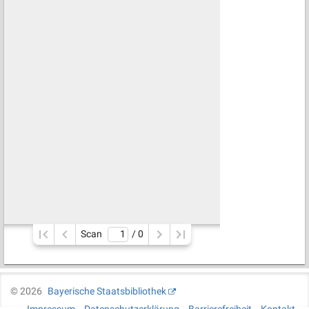
Scan
/ 
0
©
2026
Bayerische Staatsbibliothek
Impressum
Datenschutzerklärung
Barrierefreiheit
Kontakt