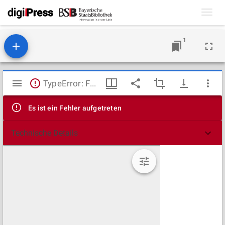
Toggl
navig
1
Mirador
TypeError: Failed to fetch
Viewer
Es ist ein Fehler aufgetreten
Technische Details