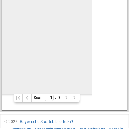
Scan
/ 
0
©
2026
Bayerische Staatsbibliothek
Impressum
Datenschutzerklärung
Barrierefreiheit
Kontakt