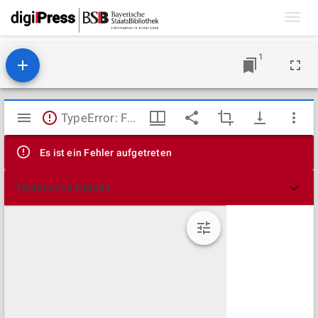
Toggl
navig
1
Mirador
TypeError: Failed to fetch
Viewer
Es ist ein Fehler aufgetreten
Technische Details