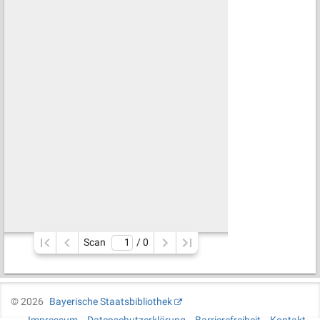
Scan
/ 
0
©
2026
Bayerische Staatsbibliothek
Impressum
Datenschutzerklärung
Barrierefreiheit
Kontakt