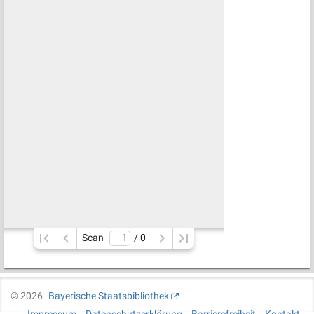
Scan
/ 
0
©
2026
Bayerische Staatsbibliothek
Impressum
Datenschutzerklärung
Barrierefreiheit
Kontakt