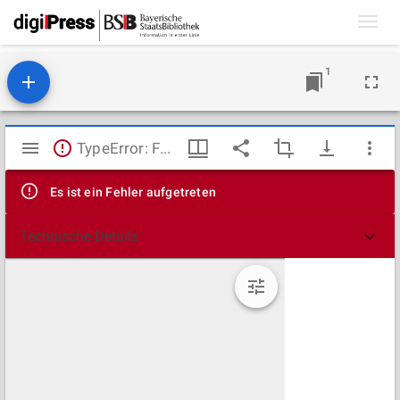
Toggl
navig
1
Mirador
TypeError: Failed to fetch
Viewer
Es ist ein Fehler aufgetreten
Technische Details