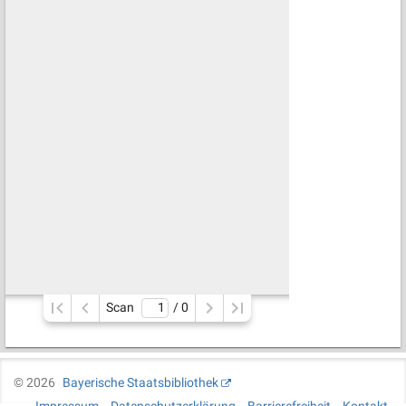
Scan
/ 
0
©
2026
Bayerische Staatsbibliothek
Impressum
Datenschutzerklärung
Barrierefreiheit
Kontakt