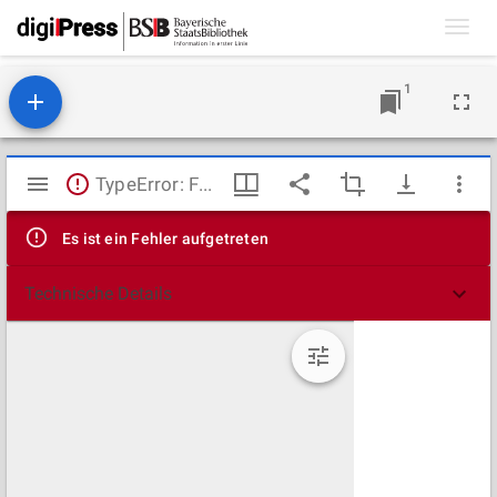
Toggl
navig
1
Mirador
TypeError: Failed to fetch
Viewer
Es ist ein Fehler aufgetreten
Technische Details