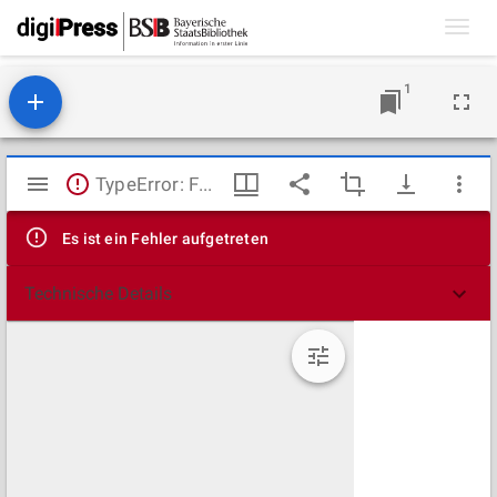
Toggl
navig
1
Mirador
TypeError: Failed to fetch
Viewer
Es ist ein Fehler aufgetreten
Technische Details