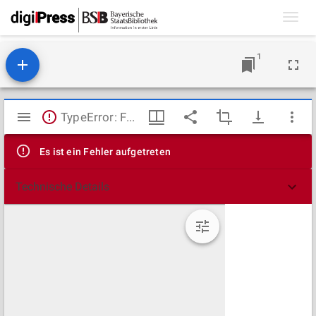
Toggl
navig
1
Mirador
TypeError: Failed to fetch
Viewer
Es ist ein Fehler aufgetreten
Technische Details