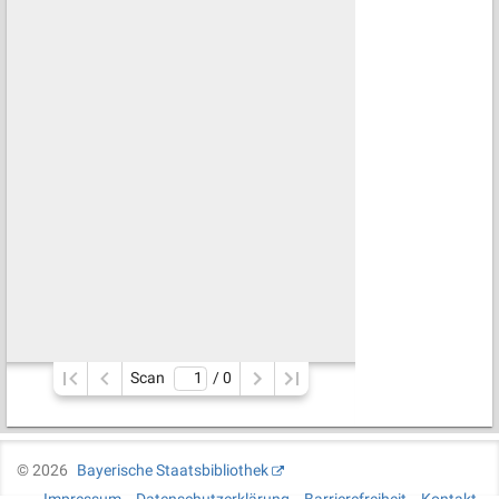
Scan
/ 
0
©
2026
Bayerische Staatsbibliothek
Impressum
Datenschutzerklärung
Barrierefreiheit
Kontakt