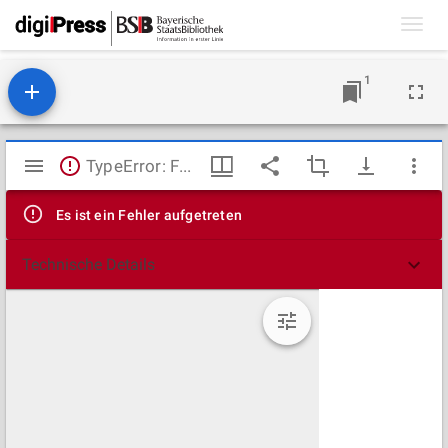
Toggl
navig
1
Mirador
TypeError: Failed to fetch
Viewer
Es ist ein Fehler aufgetreten
Technische Details