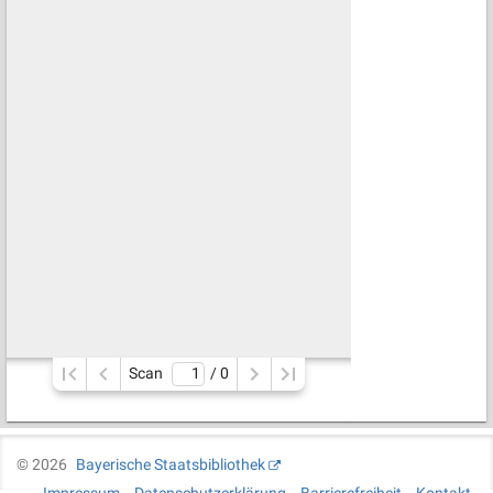
Scan
/ 
0
©
2026
Bayerische Staatsbibliothek
Impressum
Datenschutzerklärung
Barrierefreiheit
Kontakt