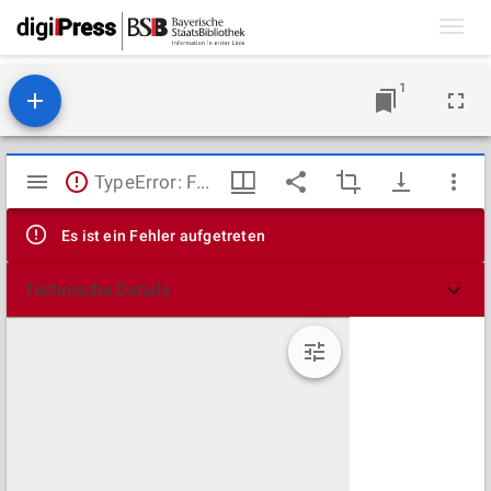
Toggl
navig
1
Mirador
TypeError: Failed to fetch
Viewer
Es ist ein Fehler aufgetreten
Technische Details