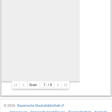
Scan
/ 
0
©
2026
Bayerische Staatsbibliothek
Impressum
Datenschutzerklärung
Barrierefreiheit
Kontakt