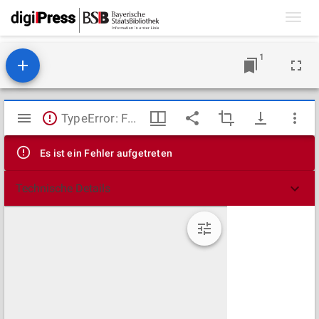
Toggl
navig
1
Mirador
TypeError: Failed to fetch
Viewer
Es ist ein Fehler aufgetreten
Technische Details