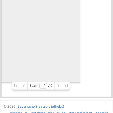
Scan
/ 
0
©
2026
Bayerische Staatsbibliothek
Impressum
Datenschutzerklärung
Barrierefreiheit
Kontakt