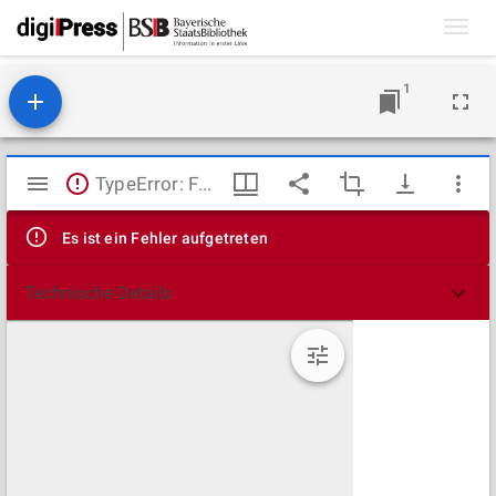
Toggl
navig
1
Mirador
TypeError: Failed to fetch
Viewer
Es ist ein Fehler aufgetreten
Technische Details