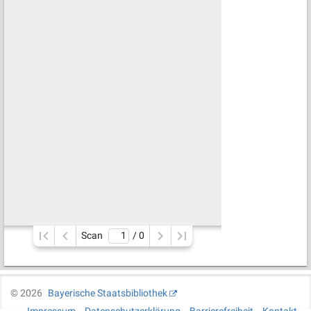
Scan
/ 
0
©
2026
Bayerische Staatsbibliothek
Impressum
Datenschutzerklärung
Barrierefreiheit
Kontakt