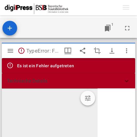
Toggl
navig
1
Mirador
TypeError: Failed to fetch
Viewer
Es ist ein Fehler aufgetreten
Technische Details