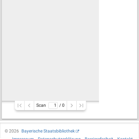
Scan
/ 
0
©
2026
Bayerische Staatsbibliothek
Impressum
Datenschutzerklärung
Barrierefreiheit
Kontakt