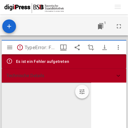
Toggl
navig
1
Mirador
TypeError: Failed to fetch
Viewer
Es ist ein Fehler aufgetreten
Technische Details