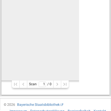
Scan
/ 
0
©
2026
Bayerische Staatsbibliothek
Impressum
Datenschutzerklärung
Barrierefreiheit
Kontakt