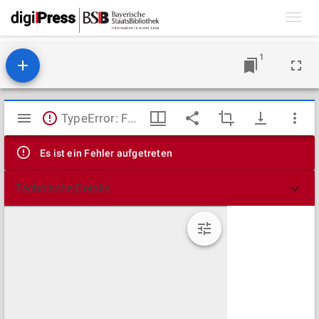
Toggl
navig
1
Mirador
TypeError: Failed to fetch
Viewer
Es ist ein Fehler aufgetreten
Technische Details