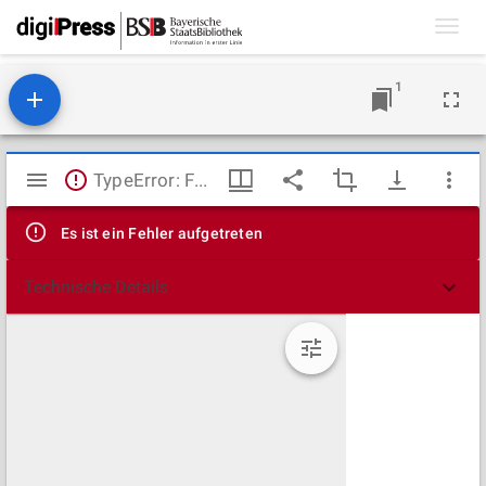
Toggl
navig
1
Mirador
TypeError: Failed to fetch
Viewer
Es ist ein Fehler aufgetreten
Technische Details