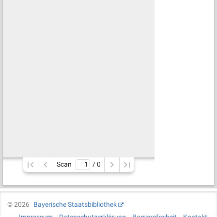
Scan
/ 
0
©
2026
Bayerische Staatsbibliothek
Impressum
Datenschutzerklärung
Barrierefreiheit
Kontakt