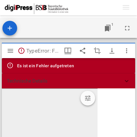
Toggl
navig
1
Mirador
TypeError: Failed to fetch
Viewer
Es ist ein Fehler aufgetreten
Technische Details