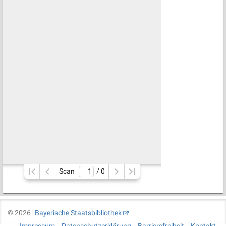
Scan
/ 
0
©
2026
Bayerische Staatsbibliothek
Impressum
Datenschutzerklärung
Barrierefreiheit
Kontakt