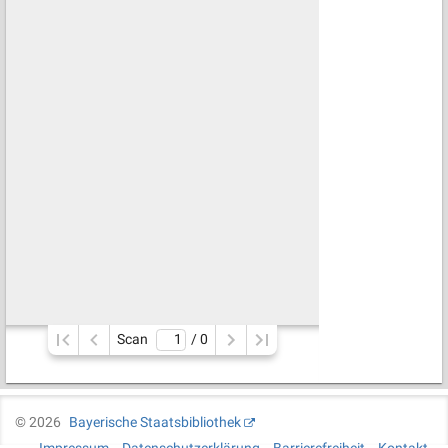
Scan
/ 
0
©
2026
Bayerische Staatsbibliothek
Impressum
Datenschutzerklärung
Barrierefreiheit
Kontakt