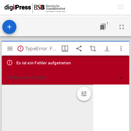
Toggl
navig
1
Mirador
TypeError: Failed to fetch
Viewer
Es ist ein Fehler aufgetreten
Technische Details