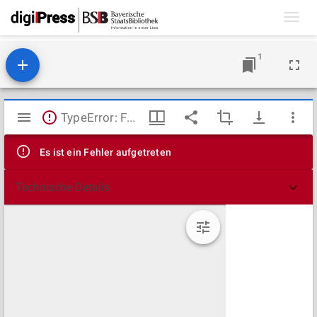
Toggl
navig
1
Mirador
TypeError: Failed to fetch
Viewer
Es ist ein Fehler aufgetreten
Technische Details