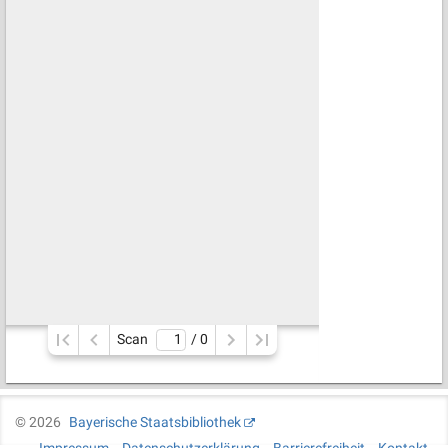
Scan
/ 
0
©
2026
Bayerische Staatsbibliothek
Impressum
Datenschutzerklärung
Barrierefreiheit
Kontakt