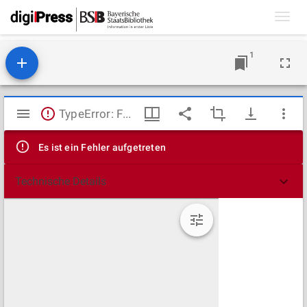
Toggl
navig
1
Mirador
TypeError: Failed to fetch
Viewer
Es ist ein Fehler aufgetreten
Technische Details