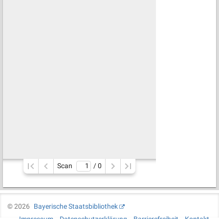
Scan
/ 
0
©
2026
Bayerische Staatsbibliothek
Impressum
Datenschutzerklärung
Barrierefreiheit
Kontakt