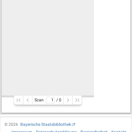
Scan
/ 
0
©
2026
Bayerische Staatsbibliothek
Impressum
Datenschutzerklärung
Barrierefreiheit
Kontakt