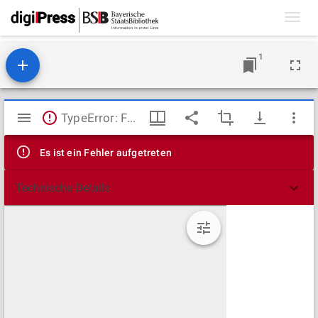
Toggl
navig
1
Mirador
TypeError: Failed to fetch
Viewer
Es ist ein Fehler aufgetreten
Technische Details