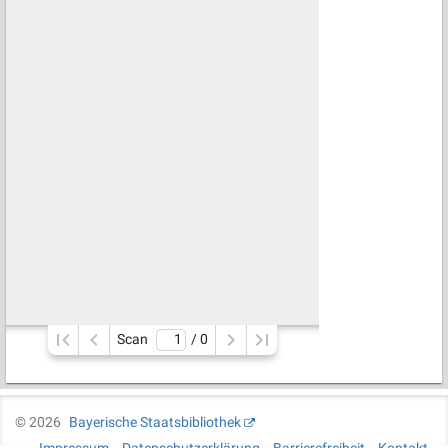
Scan
/ 
0
©
2026
Bayerische Staatsbibliothek
Impressum
Datenschutzerklärung
Barrierefreiheit
Kontakt