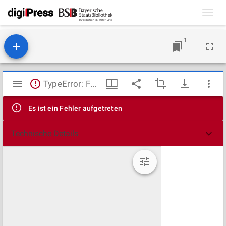
Toggl
navig
1
Mirador
TypeError: Failed to fetch
Viewer
Es ist ein Fehler aufgetreten
Technische Details